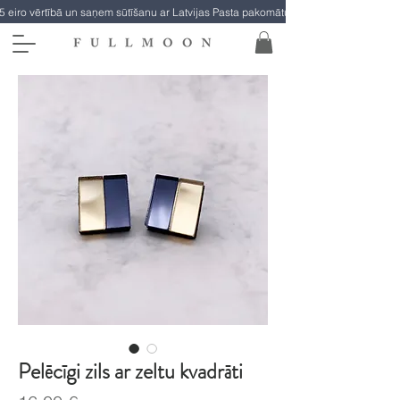
5 eiro vērtībā un saņem sūtīšanu ar Latvijas Pasta pakomātu par brīvu!
Pelēcīgi zils ar zeltu kvadrāti