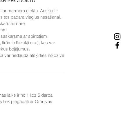
PAR PRODUKTU
 ar marmora efektu. Auskari ir
kas tos padara vieglus nesāšanai.
skaru aizdare
5 mm
t saskarsmē ar spirtotiem
tīrāmie līdzekļi u.c.), kas var
iskus bojājumus.
a var nedaudz atšķirties no dzīvē
s laiks ir no 1 līdz 5 darba
 tiek piegādāti ar Omnivas