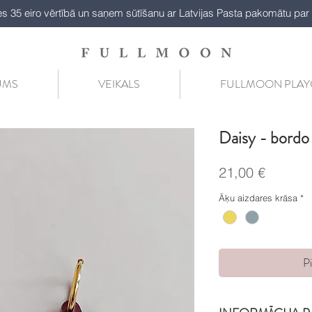
es 35 eiro vērtībā un saņem sūtīšanu ar Latvijas Pasta pakomātu par 
UMS
VEIKALS
FULLMOON PLA
Daisy - bordo
Cena
21,00 €
Āķu aizdares krāsa
*
P