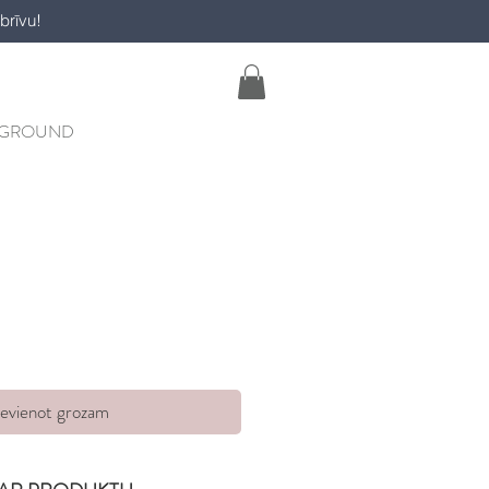
brīvu!
YGROUND
ievienot grozam