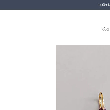
Iepērci
SĀK