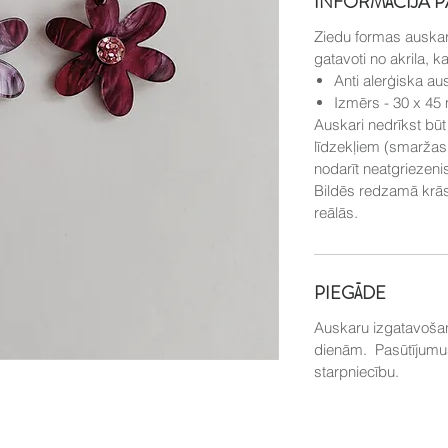
INFORMĀCIJA 
Ziedu formas auskari
gatavoti no akrila, 
Anti alerģiska au
Izmērs - 30 x 4
Auskari nedrīkst bū
līdzekļiem (smaržas, 
nodarīt neatgriezen
Bildēs redzamā krās
reālās.
PIEGĀDE
Auskaru izgatavošana
dienām. Pasūtījumus
starpniecību.