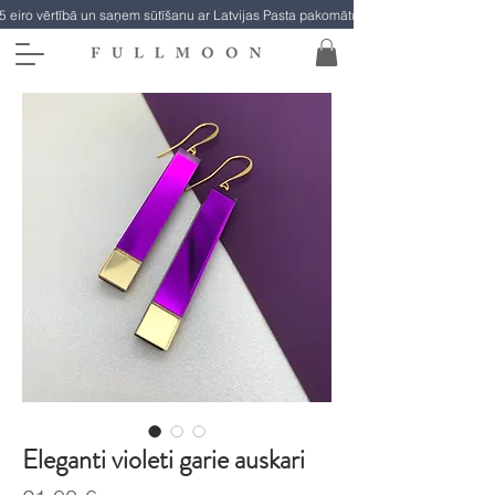
5 eiro vērtībā un saņem sūtīšanu ar Latvijas Pasta pakomātu par brīvu!
Eleganti violeti garie auskari