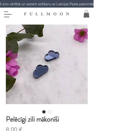
5 eiro vērtībā un saņem sūtīšanu ar Latvijas Pasta pakomātu par brīvu!
Pelēcīgi zili mākonīši
Cena
8,00 €