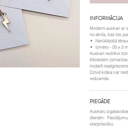
INFORMĀCIJA
Moderni auskari ar s
no akrila, kas tos p
Nerūšējošā tērau
Izmērs - 20 x 5
Auskari nedrīkst bū
līdzekļiem (smaržas, 
nodarīt neatgriezen
Dzīvē krāsa var neda
redzamās.
PIEGĀDE
Auskaru izgatavošana
dienām. Pasūtījumus
starpniecību.