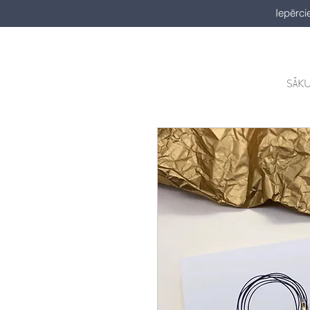
Iepērci
SĀK