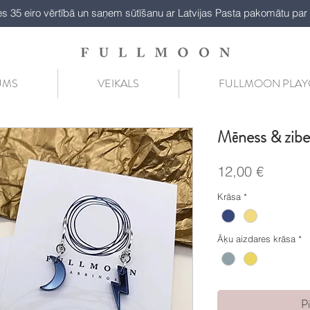
es 35 eiro vērtībā un saņem sūtīšanu ar Latvijas Pasta pakomātu par 
UMS
VEIKALS
FULLMOON PLA
Mēness & zib
Cena
12,00 €
Krāsa
*
Āķu aizdares krāsa
*
P