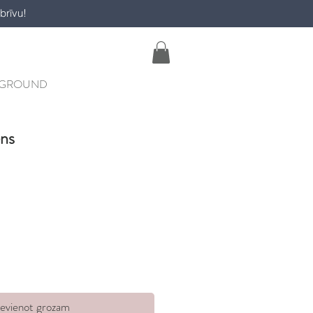
brīvu!
YGROUND
ens
ievienot grozam