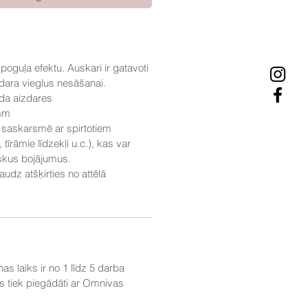
poguļa efektu. Auskari ir gatavoti
adara vieglus nesāšanai.
da aizdares
 mm
t saskarsmē ar spirtotiem
tīrāmie līdzekļi u.c.), kas var
iskus bojājumus.
udz atšķirties no attēlā
s laiks ir no 1 līdz 5 darba
 tiek piegādāti ar Omnivas