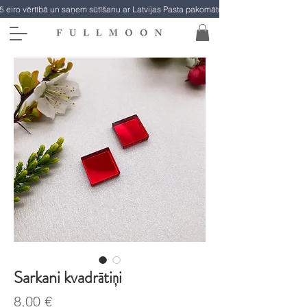
5 eiro vērtībā un saņem sūtīšanu ar Latvijas Pasta pakomātu par brīvu!
Sarkani kvadrātiņi
Cena
8,00 €