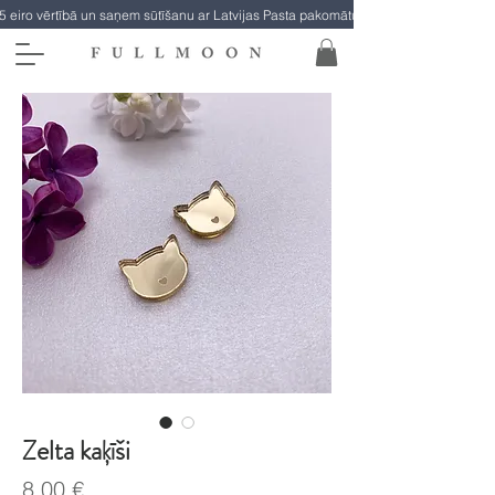
5 eiro vērtībā un saņem sūtīšanu ar Latvijas Pasta pakomātu par brīvu!
Zelta kaķīši
Cena
8,00 €