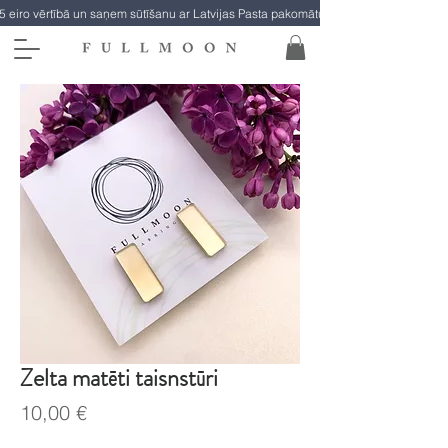
5 eiro vērtībā un saņem sūtīšanu ar Latvijas Pasta pakomātu par brīvu!
Zelta matēti taisnstūri
Cena
10,00 €